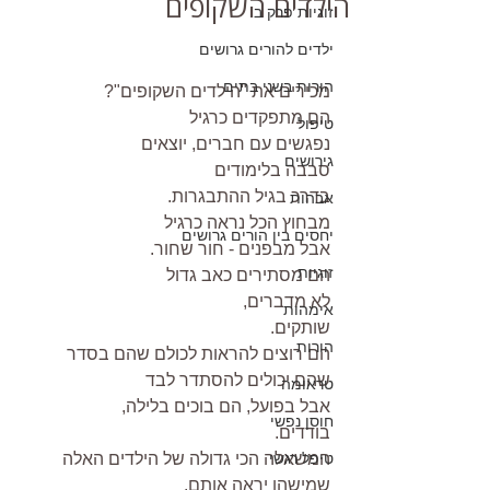
הילדים השקופים
זוגיות פרק ב
ילדים להורים גרושים
הורות בשני בתים
מכירים את "הילדים השקופים"?
הם מתפקדים כרגיל
טיפול
נפגשים עם חברים, יוצאים
גירושים
סבבה בלימודים
בדרכ בגיל ההתבגרות.
אבהות
מבחוץ הכל נראה כרגיל
יחסים בין הורים גרושים
אבל מבפנים - חור שחור.
זוגיות
הם מסתירים כאב גדול
לא מדברים,
אימהות
שותקים.
הורות
הם רוצים להראות לכולם שהם בסדר
שהם יכולים להסתדר לבד
טראומה
אבל בפועל, הם בוכים בלילה,
חוסן נפשי
בודדים.
טיפל רגשי
המשאלה הכי גדולה של הילדים האלה
שמישהו יראה אותם.