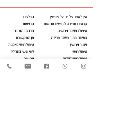
איך לספר לילדים על גירושין
המלצות
קבוצות תמיכה לגרושים וגרושות
הרצאות
טיפול במשבר גירושים
הדרכת הורים
צמיחה מתוך משבר פרידה
מן התקשורת
גירושין ברילוקיישן: כשאחד
גישור גירושין
טיפול רגשי באמנות
רוצה לחזור והשני להישאר
טיפול רגשי
ליווי אישי בתהליך
טיפול רגשי לילדים
גירושים
Efrat Meshulam
מעוניינים לקבל עדכונים? הרשמו
אימייל
אני מסכימ/ה לתנאי השימוש ולמדיניות
הפרטיות ומאשר/ת יצירת קשר מצד
efratat.co.il
מדיניות פרטיות
תנאי שימוש