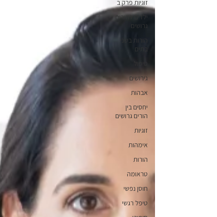
זוגיות פרק ב
ילדים להורים
גרושים
הורות בשני
בתים
טיפול
גירושים
אבהות
יחסים בין
הורים גרושים
זוגיות
אימהות
הורות
טראומה
חוסן נפשי
טיפל רגשי